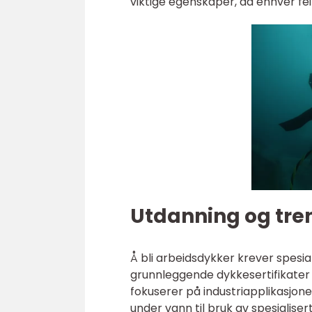
viktige egenskaper, da enhver fei
Utdanning og tre
Å bli arbeidsdykker krever spesia
grunnleggende dykkesertifikate
fokuserer på industriapplikasjone
under vann til bruk av spesialise