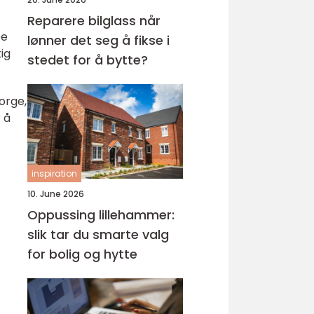
Reparere bilglass når
De
lønner det seg å fikse i
ig
stedet for å bytte?
orge,
 å
inspiration
10. June 2026
Oppussing lillehammer:
slik tar du smarte valg
for bolig og hytte