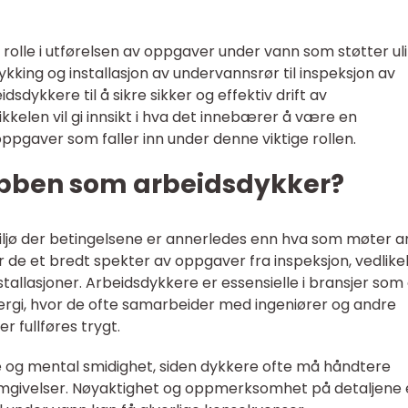
k rolle i utførelsen av oppgaver under vann som støtter ul
ykking og installasjon av undervannsrør til inspeksjon av
dsdykkere til å sikre sikker og effektiv drift av
kelen vil gi innsikt i hva det innebærer å være en
ppgaver som faller inn under denne viktige rollen.
obben som arbeidsdykker?
iljø der betingelsene er annerledes enn hva som møter 
 de et bredt spekter av oppgaver fra inspeksjon, vedlike
allasjoner. Arbeidsdykkere er essensielle i bransjer som 
ergi, hvor de ofte samarbeider med ingeniører og andre
er fullføres trygt.
e og mental smidighet, siden dykkere ofte må håndtere
omgivelser. Nøyaktighet og oppmerksomhet på detaljene 