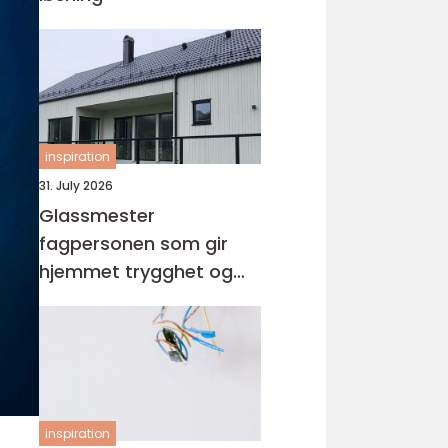
inspiration
31. July 2026
Glassmester
fagpersonen som gir
hjemmet trygghet og
lys
inspiration