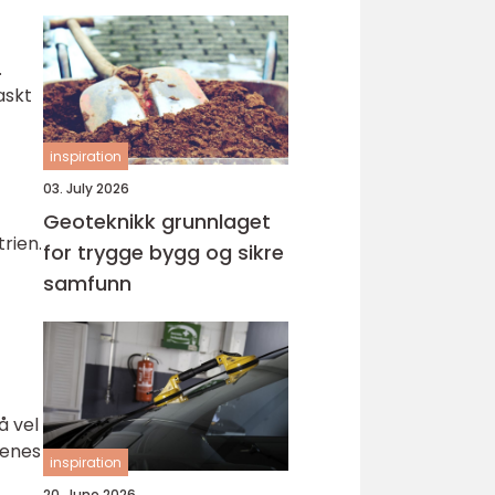
.
askt
inspiration
03. July 2026
Geoteknikk grunnlaget
rien.
for trygge bygg og sikre
samfunn
å vel
denes
inspiration
20. June 2026