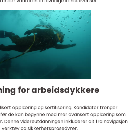
l under vann kan få alvorlige konsekvenser.
ning for arbeidsdykkere
lisert opplæring og sertifisering. Kandidater trenger
r før de kan begynne med mer avansert opplæring som
r. Denne videreutdanningen inkluderer alt fra navigasjon
rt verktøy og sikkerhetsprosedyrer.