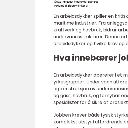
En arbeidsdykker spiller en kritis
maritime industrier. Fra anleggsd
kraftverk og havbruk, bidrar arbei
undervannsstrukturer. Denne artik
arbeidsdykker og hvilke krav og o
Hva innebærer j
En arbeidsdykker opererer i et m
yrkesgrupper. Under vann utfører
og konstruksjon av undervannsinst
og gass, havbruk, og fornybar en
spesialister for å sikre at prosjekt
Jobben krever både fysisk styrk
komplekst utstyr i utfordrende 