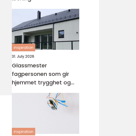
inspiration
31. July 2026
Glassmester
fagpersonen som gir
hjemmet trygghet og
lys
inspiration