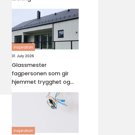
inspiration
31. July 2026
Glassmester
fagpersonen som gir
hjemmet trygghet og
lys
inspiration