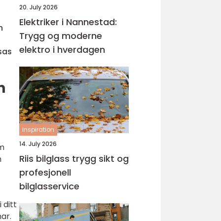
20. July 2026
Elektriker i Nannestad:
n
Trygg og moderne
elektro i hverdagen
sas
n
inspiration
14. July 2026
om
Riis bilglass trygg sikt og
h
profesjonell
bilglasservice
 ditt
ar.