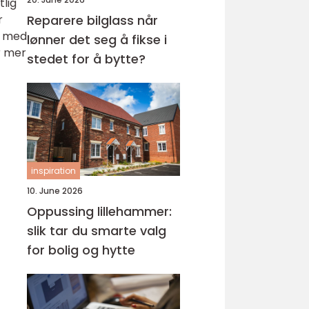
tlig
Reparere bilglass når
r
v med
lønner det seg å fikse i
r mer
stedet for å bytte?
inspiration
10. June 2026
Oppussing lillehammer:
slik tar du smarte valg
for bolig og hytte