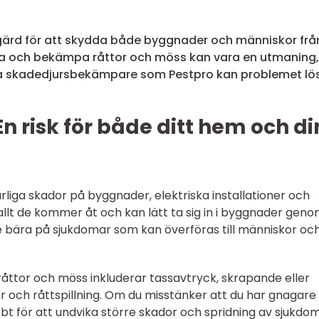
gärd för att skydda både byggnader och människor frå
ka och bekämpa råttor och möss kan vara en utmaning,
la skadedjursbekämpare som Pestpro kan problemet lö
n risk för både ditt hem och di
liga skador på byggnader, elektriska installationer och
llt de kommer åt och kan lätt ta sig in i byggnader gen
bära på sjukdomar som kan överföras till människor oc
åttor och möss inkluderar tassavtryck, skrapande eller
 och råttspillning. Om du misstänker att du har gnagare i
bt för att undvika större skador och spridning av sjukdom