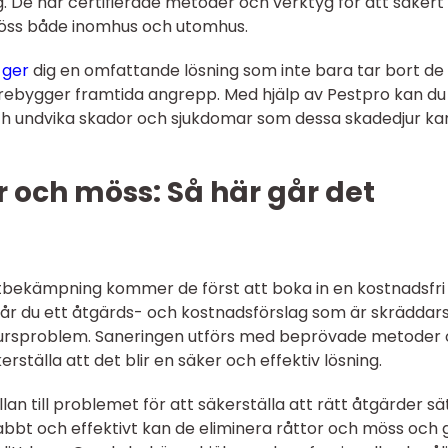
 De har certifierade metoder och verktyg för att säkert
 möss både inomhus och utomhus.
 ger
dig en omfattande lösning som inte bara tar bort de
örebygger framtida angrepp. Med hjälp av Pestpro kan du
och undvika skador och sjukdomar som dessa skadedjur ka
r och möss: Så här går det
ttbekämpning kommer de först att boka in en kostnadsfri
 får du ett åtgärds- och kostnadsförslag som är skräddar
dedjursproblem. Saneringen utförs med beprövade metoder
erställa att det blir en säker och effektiv lösning.
lan till problemet för att säkerställa att rätt åtgärder sät
bbt och effektivt kan de eliminera råttor och möss och 