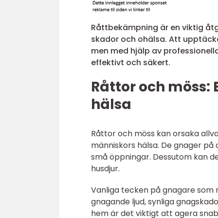
Råttbekämpning är en viktig åt
skador och ohälsa. Att upptäc
men med hjälp av professionel
effektivt och säkert.
Råttor och möss: E
hälsa
Råttor och möss kan orsaka allvar
människors hälsa. De gnager på a
små öppningar. Dessutom kan de 
husdjur.
Vanliga tecken på gnagare som r
gnagande ljud, synliga gnagskador
hem är det viktigt att agera snab