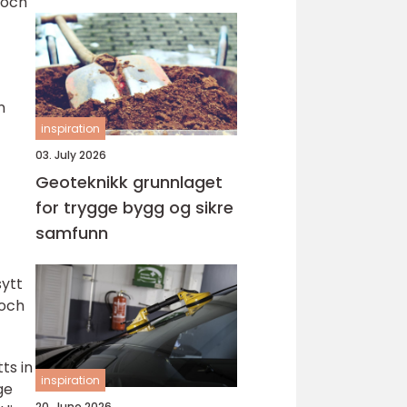
 och
n
inspiration
03. July 2026
Geoteknikk grunnlaget
for trygge bygg og sikre
samfunn
sytt
 och
ts in
inspiration
ge
20. June 2026