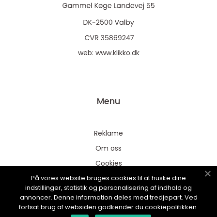
web:
www.klikko.dk
Menu
Reklame
Om oss
Cookies
På vores website bruges cookies til at huske dine
Kontakt Oss
indstillinger, statistik og personalisering af indhold og
Sitemap
annoncer. Denne information deles med tredjepart. Ved
fortsat brug af websiden godkender du cookiepolitikken.