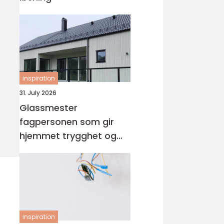
inspiration
31. July 2026
Glassmester
fagpersonen som gir
hjemmet trygghet og
lys
inspiration