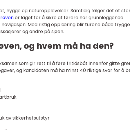
t, hygge og naturopplevelser. Samtidig følger det et sto
prøven
er laget for å sikre at førere har grunnleggende
 navigasjon. Med riktig opplæring blir turene både trygg
ssasjerer og andre på sjøen.
røven, og hvem må ha den?
amen som gir rett til å føre fritidsbåt innenfor gitte gre
gaver, og kandidaten må ha minst 40 riktige svar for å b
d
artbruk
uk av sikkerhetsutstyr