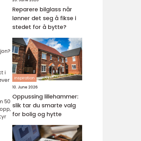
Reparere bilglass når
lønner det seg å fikse i
stedet for å bytte?
sjon?
t i
inspiration
øver
10. June 2026
Oppussing lillehammer:
m 50
slik tar du smarte valg
 opp,
for bolig og hytte
tyr