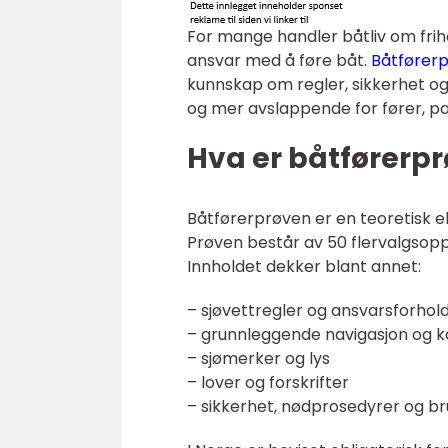
For mange handler båtliv om frihe
ansvar med å føre båt.
Båtfører
kunnskap om regler, sikkerhet og
og mer avslappende for fører, pa
Hva er båtførerp
Båtførerprøven er en teoretisk eks
Prøven består av 50 flervalgsopp
Innholdet dekker blant annet:
– sjøvettregler og ansvarsforhol
– grunnleggende navigasjon og k
– sjømerker og lys
– lover og forskrifter
– sikkerhet, nødprosedyrer og br