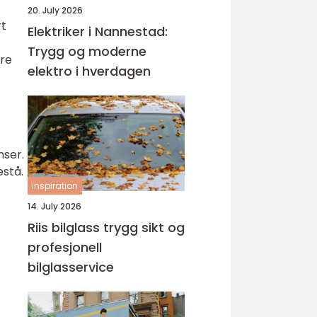
20. July 2026
rt
Elektriker i Nannestad:
Trygg og moderne
ere
elektro i hverdagen
nser.
estå.
inspiration
14. July 2026
Riis bilglass trygg sikt og
profesjonell
bilglasservice