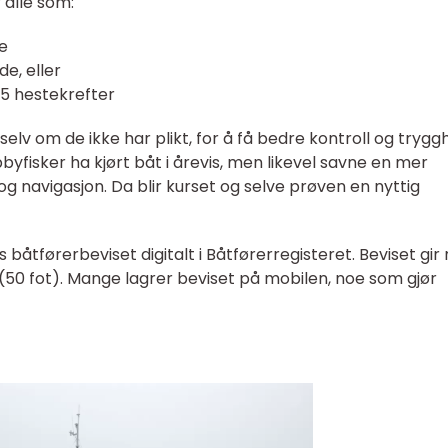
 alle som:
re
e, eller
25 hestekrefter
elv om de ikke har plikt, for å få bedre kontroll og trygg
yfisker ha kjørt båt i årevis, men likevel savne en mer
og navigasjon. Da blir kurset og selve prøven en nyttig
 båtførerbeviset digitalt i Båtførerregisteret. Beviset gir 
ter (50 fot). Mange lagrer beviset på mobilen, noe som gjør