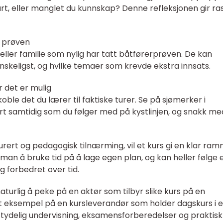
art, eller manglet du kunnskap? Denne refleksjonen gir ra
t prøven
eller familie som nylig har tatt båtførerprøven. De kan
skeligst, og hvilke temaer som krevde ekstra innsats.
r det er mulig
 koble det du lærer til faktiske turer. Se på sjømerker i
art samtidig som du følger med på kystlinjen, og snakk me
rert og pedagogisk tilnærming, vil et kurs gi en klar ra
man å bruke tid på å lage egen plan, og kan heller følge 
g forbedret over tid.
aturlig å peke på en aktør som tilbyr slike kurs på en
 et eksempel på en kursleverandør som holder dagskurs i 
tydelig undervisning, eksamensforberedelser og praktisk