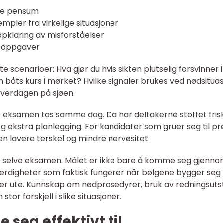
ele pensum
mpler fra virkelige situasjoner
oppklaring av misforståelser
nsoppgaver
 scenarioer: Hva gjør du hvis sikten plutselig forsvinner i
 båts kurs i mørket? Hvilke signaler brukes ved nødsitua
l hverdagen på sjøen.
t eksamen tas samme dag. Da har deltakerne stoffet frisk
og ekstra planlegging. For kandidater som gruer seg til pr
en lavere terskel og mindre nervøsitet.
r selve eksamen. Målet er ikke bare å komme seg gjenno
ferdigheter som faktisk fungerer når bølgene bygger seg
st er ute. Kunnskap om nødprosedyrer, bruk av redningsuts
 stor forskjell i slike situasjoner.
seg effektivt til