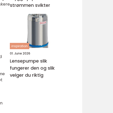
skere
strømmen svikter
inspiration
01. June 2026
d
Lensepumpe slik
fungerer den og slik
mme
velger du riktig
et
en