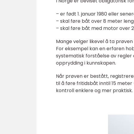
I Norge er beviset obligatorisk for
– er født 1. januar 1980 eller sene
– skal føre båt over 8 meter lengd
– skal føre båt med motor over 
Mange velger likevel å ta prøven s
For eksempel kan en erfaren hobb
systematisk forståelse av regler 
opprydding i kunnskapen.
Når prøven er bestått, registreres
til å føre fritidsbåt inntil 15 me
kontroll enklere og mer praktisk.