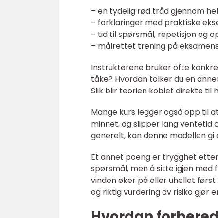
– en tydelig rød tråd gjennom h
– forklaringer med praktiske ekse
– tid til spørsmål, repetisjon og 
– målrettet trening på eksame
Instruktørene bruker ofte konkrete
tåke? Hvordan tolker du en annen
Slik blir teorien koblet direkte ti
Mange kurs legger også opp til a
minnet, og slipper lang ventetid 
generelt, kan denne modellen gi 
Et annet poeng er trygghet ette
spørsmål, men å sitte igjen med 
vinden øker på eller uhellet før
og riktig vurdering av risiko gjør en
Hvordan forberede 