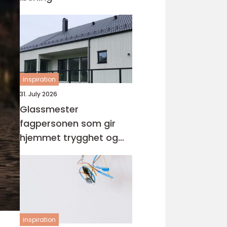
inspiration
31. July 2026
Glassmester
fagpersonen som gir
hjemmet trygghet og
lys
inspiration