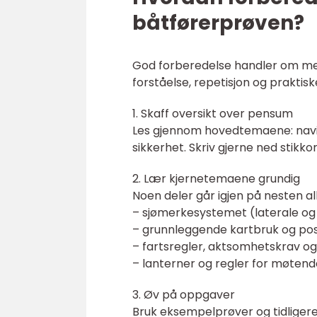
båtførerprøven?
God forberedelse handler om mer
forståelse, repetisjon og praktisk
1. Skaff oversikt over pensum
Les gjennom hovedtemaene: navigas
sikkerhet. Skriv gjerne ned stikkor
2. Lær kjernetemaene grundig
Noen deler går igjen på nesten al
– sjømerkesystemet (laterale og
– grunnleggende kartbruk og po
– fartsregler, aktsomhetskrav o
– lanterner og regler for møtende
3. Øv på oppgaver
Bruk eksempelprøver og tidligere