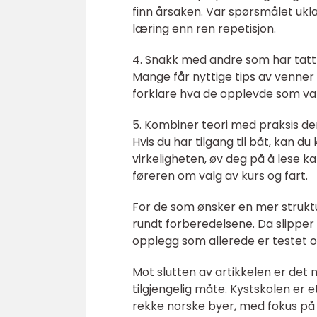
finn årsaken. Var spørsmålet ukl
læring enn ren repetisjon.
4. Snakk med andre som har tat
Mange får nyttige tips av venner 
forklare hva de opplevde som van
5. Kombiner teori med praksis de
Hvis du har tilgang til båt, kan du
virkeligheten, øv deg på å lese k
føreren om valg av kurs og fart.
For de som ønsker en mer struktu
rundt forberedelsene. Da slipper 
opplegg som allerede er testet o
Mot slutten av artikkelen er det n
tilgjengelig måte. Kystskolen er
rekke norske byer, med fokus på 