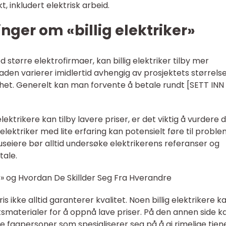
, inkludert elektrisk arbeid.
nger om «billig elektriker»
 større elektrofirmaer, kan billig elektriker tilby mer
den varierer imidlertid avhengig av prosjektets størrelse
het. Generelt kan man forvente å betale rundt [SETT INN
elektrikere kan tilby lavere priser, er det viktig å vurdere 
elektriker med lite erfaring kan potensielt føre til probl
useiere bør alltid undersøke elektrikerens referanser og
tale.
ker» og Hvordan De Skillder Seg Fra Hverandre
is ikke alltid garanterer kvalitet. Noen billig elektrikere k
tsmaterialer for å oppnå lave priser. På den annen side k
ne fagpersoner som spesialiserer seg på å gi rimelige tjen