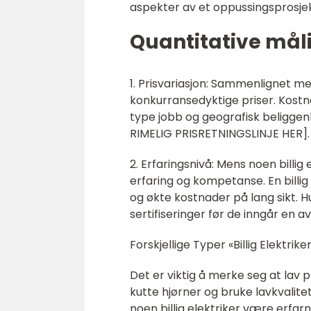
aspekter av et oppussingsprosjekt
Quantitative måli
1. Prisvariasjon: Sammenlignet med
konkurransedyktige priser. Kostna
type jobb og geografisk beliggen
RIMELIG PRISRETNINGSLINJE HER].
2. Erfaringsnivå: Mens noen billig 
erfaring og kompetanse. En billig 
og økte kostnader på lang sikt. H
sertifiseringer før de inngår en av
Forskjellige Typer «Billig Elektri
Det er viktig å merke seg at lav pr
kutte hjørner og bruke lavkvalite
noen billig elektriker være erfar