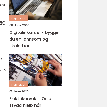
ker
inspiration
e:
08. June 2026
Digitale kurs slik bygger
du en lønnsom og
skalerbar
kunnskapsbedrift
r.
or å
inspiration
01. June 2026
Elektrikervakt i Oslo:
Trygg hjelp når