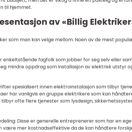
t budsjett, men det er viktig å finne en pålitelig og erfar
en til hjemmet.
sentasjon av «Billig Elektriker
ektriker som man kan velge mellom. Noen av de mest popul
 er enkeltstående fagfolk som jobber for seg selv eller s
seg mindre oppdrag som installasjon av elektrisk utstyr o
rifter spesialisert innen elektroinstalasjon som tilbyr tjen
firmaer har vanligvis en gruppe elektrikere som kan håndter
tilbyr ofte flere tjenester som lysdesign, sikkerhetssyst
vdeling: Disse er generelle entreprenører som har en ege
an være mer kostnadseffektive da de kan håndtere forskje