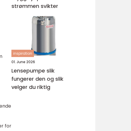
strømmen svikter
inspiration
m
01. June 2026
Lensepumpe slik
fungerer den og slik
velger du riktig
glende
er for