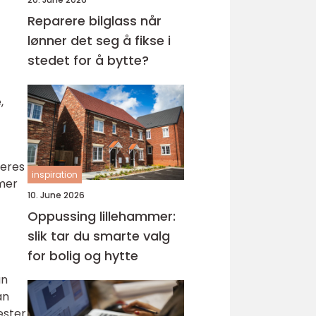
Reparere bilglass når
lønner det seg å fikse i
stedet for å bytte?
,
deres
inspiration
emer
10. June 2026
Oppussing lillehammer:
slik tar du smarte valg
for bolig og hytte
an
an
ester