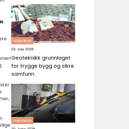
en
»
ære
inspiration
03. July 2026
Geoteknikk grunnlaget
ammen
g
for trygge bygg og sikre
samfunn
ester
e
emer,
n
inspiration
llige
20. June 2026