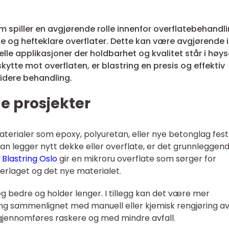
m spiller en avgjørende rolle innenfor overflatebehandli
e og hefteklare overflater. Dette kan være avgjørende i
lle applikasjoner der holdbarhet og kvalitet står i høys
ytte mot overflaten, er blastring en presis og effektiv
idere behandling.
e prosjekter
 materialer som epoxy, polyuretan, eller nye betonglag fes
 man legger nytt dekke eller overflate, er det grunnleggen
.
Blastring Oslo
gir en mikroru overflate som sørger for
erlaget og det nye materialet.
eg bedre og holder lenger. I tillegg kan det være mer
ing sammenlignet med manuell eller kjemisk rengjøring a
gjennomføres raskere og med mindre avfall.