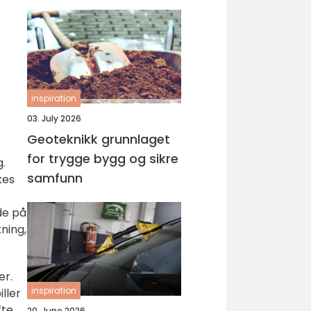
inspiration
03. July 2026
Geoteknikk grunnlaget
for trygge bygg og sikre
g.
samfunn
kes
de på
ning,
er.
inspiration
ller
fte
20. June 2026