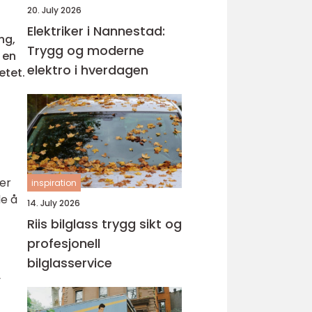
20. July 2026
Elektriker i Nannestad:
ng,
Trygg og moderne
 en
elektro i hverdagen
etet.
ter
inspiration
de å
14. July 2026
Riis bilglass trygg sikt og
profesjonell
bilglasservice
v