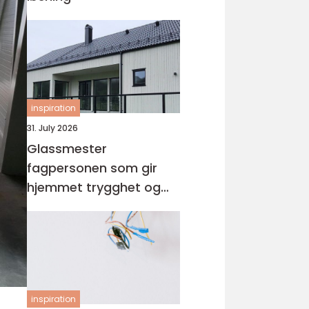
inspiration
31. July 2026
Glassmester
fagpersonen som gir
hjemmet trygghet og
lys
inspiration