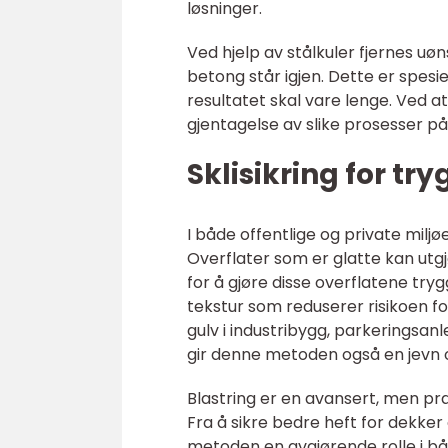
løsninger.
Ved hjelp av stålkuler fjernes uøn
betong står igjen. Dette er spesie
resultatet skal vare lenge. Ved a
gjentagelse av slike prosesser på 
Sklisikring for tr
I både offentlige og private miljø
Overflater som er glatte kan utgjø
for å gjøre disse overflatene try
tekstur som reduserer risikoen f
gulv i industribygg, parkeringsan
gir denne metoden også en jevn og
Blastring er en avansert, men pr
Fra å sikre bedre heft for dekker 
metoden en avgjørende rolle i b