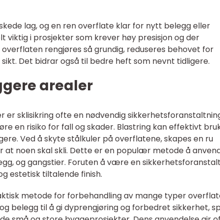
skede lag, og en ren overflate klar for nytt belegg eller
lt viktig i prosjekter som krever høy presisjon og der
t overflaten rengjøres så grundig, reduseres behovet for
sikt. Det bidrar også til bedre heft som nevnt tidligere.
yggere arealer
er er sklisikring ofte en nødvendig sikkerhetsforanstaltnin
re en risiko for fall og skader. Blastring kan effektivt bru
ggere. Ved å skyte stålkuler på overflatene, skapes en ru
or at noen skal skli. Dette er en populær metode å anven
legg, og gangstier. Foruten å være en sikkerhetsforanstalt
 estetisk tiltalende finish.
aktisk metode for forbehandling av mange typer overflat
og belegg til å gi dyprengjøring og forbedret sikkerhet, spi
åde små og store byggeprosjekter. Dens anvendelse gir o