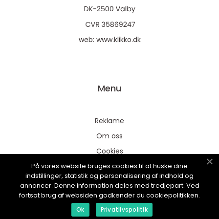
web:
www.klikko.dk
Menu
Reklame
Om oss
Cookies
På vores website bruges cookies til at huske dine
Kontakt Oss
indstillinger, statistik og personalisering af indhold og
Sitemap
annoncer. Denne information deles med tredjepart. Ved
fortsat brug af websiden godkender du cookiepolitikken.
Ok
Privatlivspolitik