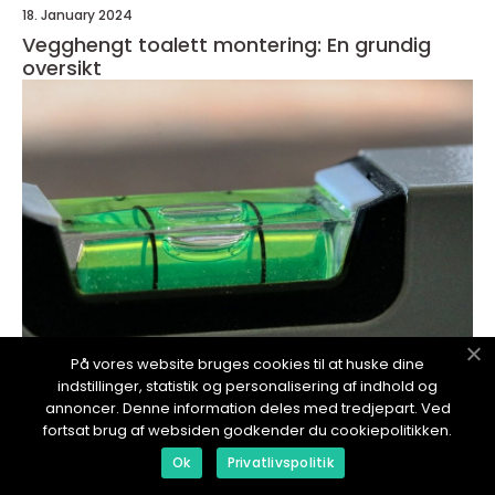
18. January 2024
Vegghengt toalett montering: En grundig
oversikt
På vores website bruges cookies til at huske dine
indstillinger, statistik og personalisering af indhold og
annoncer. Denne information deles med tredjepart. Ved
redaktionel
fortsat brug af websiden godkender du cookiepolitikken.
17. January 2024
Ok
Privatlivspolitik
Stålpipe montering: En grundig oversikt og