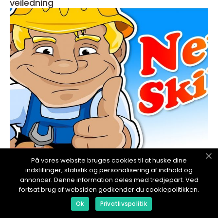
veiledning
redaktionel
På vores website bruges cookies til at huske dine
17. January 2024
indstillinger, statistik og personalisering af indhold og
Montering av vedovn avstand er en viktig og
annoncer. Denne information deles med tredjepart. Ved
fortsat brug af websiden godkender du cookiepolitikken.
nødvendig del av installasjonen av en vedovn
Ok
Privatlivspolitik