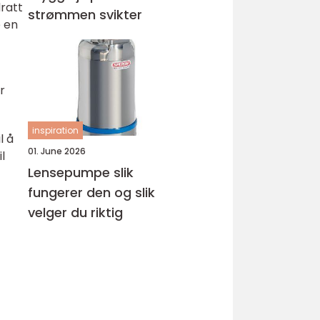
dratt
strømmen svikter
e en
r
inspiration
l å
01. June 2026
l
Lensepumpe slik
fungerer den og slik
velger du riktig