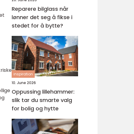
Reparere bilglass når
et
lønner det seg å fikse i
stedet for å bytte?
riske
inspiration
10. June 2026
llige
Oppussing lillehammer:
og
slik tar du smarte valg
for bolig og hytte