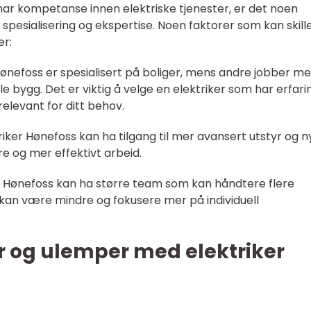
 har kompetanse innen elektriske tjenester, er det noen
 spesialisering og ekspertise. Noen faktorer som kan skill
er:
r Hønefoss er spesialisert på boliger, mens andre jobber me
le bygg. Det er viktig å velge en elektriker som har erfari
elevant for ditt behov.
triker Hønefoss kan ha tilgang til mer avansert utstyr og 
re og mer effektivt arbeid.
r Hønefoss kan ha større team som kan håndtere flere
kan være mindre og fokusere mer på individuell
er og ulemper med elektriker