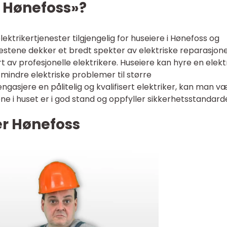
r Hønefoss»?
elektrikertjenester tilgjengelig for huseiere i Hønefoss og
stene dekker et bredt spekter av elektriske reparasjone
rt av profesjonelle elektrikere. Huseiere kan hyre en elekt
 mindre elektriske problemer til større
gasjere en pålitelig og kvalifisert elektriker, kan man v
ne i huset er i god stand og oppfyller sikkerhetsstandard
er Hønefoss