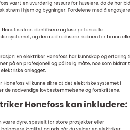
foss vært en uvurderlig ressurs for huseiere, da de har bi
ktrisk strøm i hjem og bygninger. Fordelene med å engasjer
er Hønefoss kan identifisere og løse potensielle
iske systemet, og dermed redusere risikoen for brann elle
arasjon: En elektriker Hønefoss har kunnskap og erfaring ti
ner på en profesjonell og pålitelig måte, noe som bidrar ti
 elektriske anlegget.
er Hønefoss vil kunne sikre at det elektriske systemet i
er de nødvendige lovbestemmelsene og forskriftene.
riker Hønefoss kan inkludere:
 være dyre, spesielt for store prosjekter eller
 balansere kvalitet og pris når du velger en elektriker