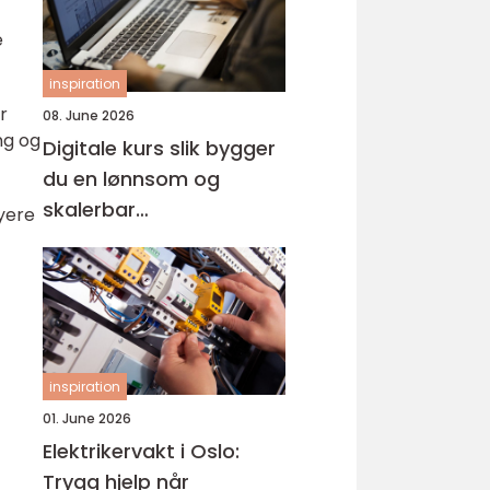
e
inspiration
r
08. June 2026
ng og
Digitale kurs slik bygger
du en lønnsom og
skalerbar
nyere
kunnskapsbedrift
inspiration
01. June 2026
Elektrikervakt i Oslo:
Trygg hjelp når