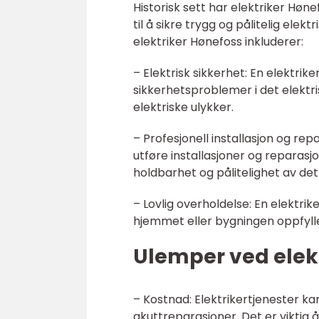
Historisk sett har elektriker Høne
til å sikre trygg og pålitelig ele
elektriker Hønefoss inkluderer:
– Elektrisk sikkerhet: En elektrik
sikkerhetsproblemer i det elektr
elektriske ulykker.
– Profesjonell installasjon og rep
utføre installasjoner og reparasjo
holdbarhet og pålitelighet av det
– Lovlig overholdelse: En elektrik
hjemmet eller bygningen oppfyll
Ulemper ved elekt
– Kostnad: Elektrikertjenester kan
akuttreparasjoner. Det er viktig å