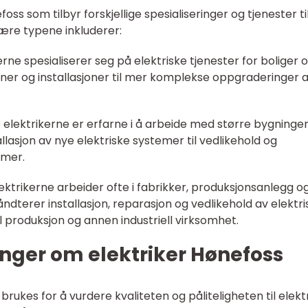
oss som tilbyr forskjellige spesialiseringer og tjenester ti
ære typene inkluderer:
kerne spesialiserer seg på elektriske tjenester for boliger 
oner og installasjoner til mer komplekse oppgraderinger 
e elektrikerne er erfarne i å arbeide med større bygninge
allasjon av nye elektriske systemer til vedlikehold og
emer.
 elektrikerne arbeider ofte i fabrikker, produksjonsanlegg o
dterer installasjon, reparasjon og vedlikehold av elektri
 produksjon og annen industriell virksomhet.
nger om elektriker Hønefoss
 brukes for å vurdere kvaliteten og påliteligheten til elekt