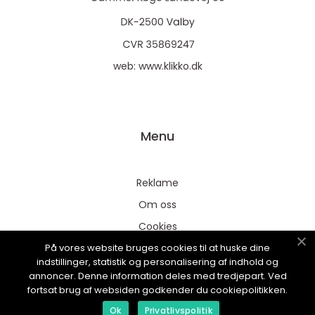
web:
www.klikko.dk
Menu
Reklame
Om oss
Cookies
På vores website bruges cookies til at huske dine
Kontakt Oss
indstillinger, statistik og personalisering af indhold og
Sitemap
annoncer. Denne information deles med tredjepart. Ved
fortsat brug af websiden godkender du cookiepolitikken.
Ok
Privatlivspolitik