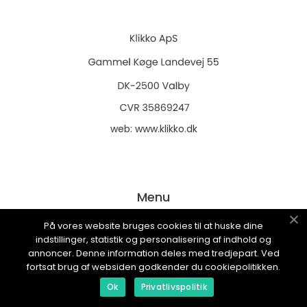
web:
www.klikko.dk
Menu
På vores website bruges cookies til at huske dine
indstillinger, statistik og personalisering af indhold og
Reklame
annoncer. Denne information deles med tredjepart. Ved
Om oss
fortsat brug af websiden godkender du cookiepolitikken.
Cookies
Ok
Privatlivspolitik
Kontakt Oss