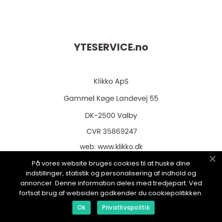
YTESERVICE.
no
web:
www.klikko.dk
På vores website bruges cookies til at huske dine
indstillinger, statistik og personalisering af indhold og
annoncer. Denne information deles med tredjepart. Ved
fortsat brug af websiden godkender du cookiepolitikken.
Menu
Ok
Privatlivspolitik