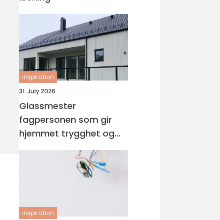
inspiration
31. July 2026
Glassmester
fagpersonen som gir
hjemmet trygghet og
lys
inspiration