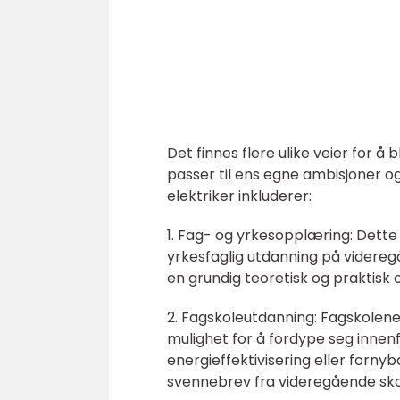
Det finnes flere ulike veier for å 
passer til ens egne ambisjoner og
elektriker inkluderer:
1. Fag- og yrkesopplæring: Dette e
yrkesfaglig utdanning på videre
en grundig teoretisk og praktisk
2. Fagskoleutdanning: Fagskolene 
mulighet for å fordype seg inne
energieffektivisering eller forny
svennebrev fra videregående sko