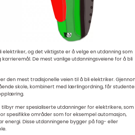
bli elektriker, og det viktigste er å velge en utdanning som
 karrieremål. De mest vanlige utdanningsveiene for å bli
r den mest tradisjonelle veien til å bli elektriker. Gjenn
gående skole, kombinert med lærlingordning, får student
 opplæring.
tilbyr mer spesialiserte utdanninger for elektrikere, som 
nfor spesifikke områder som for eksempel automasjon,
bar energi. Disse utdanningene bygger på fag- eller
le.