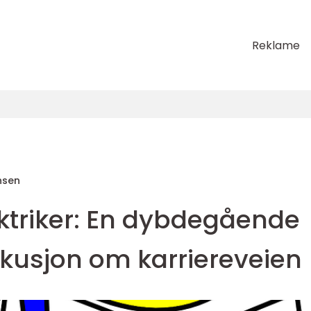
Reklame
nsen
ktriker: En dybdegående
skusjon om karriereveien