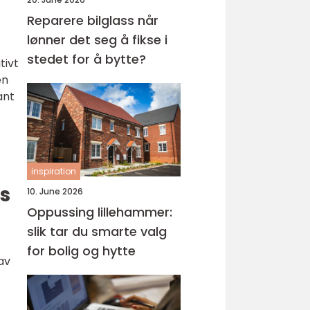
Reparere bilglass når
lønner det seg å fikse i
stedet for å bytte?
tivt
en
ant
inspiration
es
10. June 2026
Oppussing lillehammer:
slik tar du smarte valg
for bolig og hytte
av