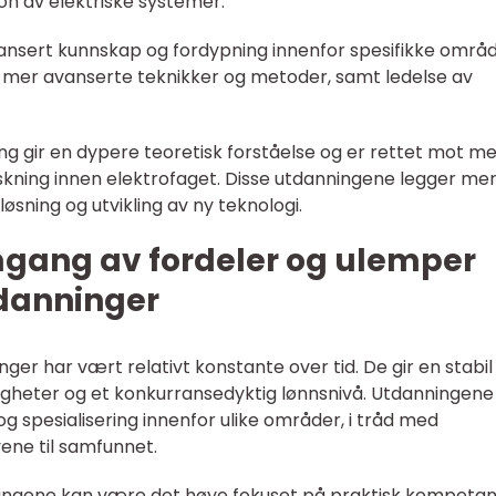
jon av elektriske systemer.
ansert kunnskap og fordypning innenfor spesifikke områd
 mer avanserte teknikker og metoder, samt ledelse av
ng gir en dypere teoretisk forståelse og er rettet mot m
skning innen elektrofaget. Disse utdanningene legger me
øsning og utvikling av ny teknologi.
mgang av fordeler og ulemper
danninger
er har vært relativt konstante over tid. De gir en stabil
gheter og et konkurransedyktig lønnsnivå. Utdanningene 
 og spesialisering innenfor ulike områder, i tråd med
ene til samfunnet.
ingene kan være det høye fokuset på praktisk kompetan