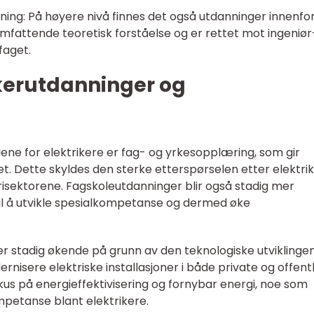
ning: På høyere nivå finnes det også utdanninger innenfo
omfattende teoretisk forståelse og er rettet mot ingeniør
faget.
kerutdanninger og
ne for elektrikere er fag- og yrkesopplæring, som gir
et. Dette skyldes den sterke etterspørselen etter elektrik
trisektorene. Fagskoleutdanninger blir også stadig mer
il å utvikle spesialkompetanse og dermed øke
r stadig økende på grunn av den teknologiske utviklinge
isere elektriske installasjoner i både private og offent
kus på energieffektivisering og fornybar energi, noe som
mpetanse blant elektrikere.