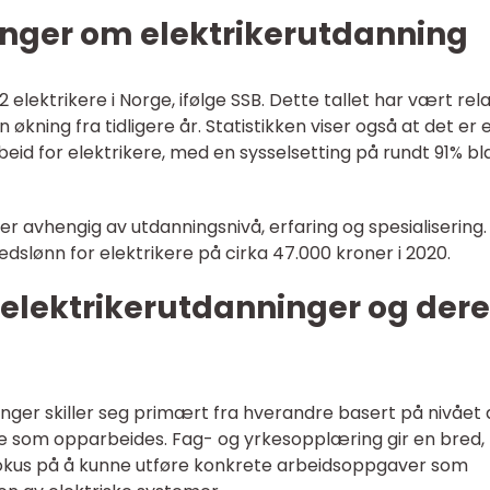
inger om elektrikerutdanning
2 elektrikere i Norge, ifølge SSB. Dette tallet har vært rela
n økning fra tidligere år. Statistikken viser også at det er 
beid for elektrikere, med en sysselsetting på rundt 91% bl
er avhengig av utdanningsnivå, erfaring og spesialisering.
edslønn for elektrikere på cirka 47.000 kroner i 2020.
r elektrikerutdanninger og der
inger skiller seg primært fra hverandre basert på nivået 
e som opparbeides. Fag- og yrkesopplæring gir en bred,
okus på å kunne utføre konkrete arbeidsoppgaver som