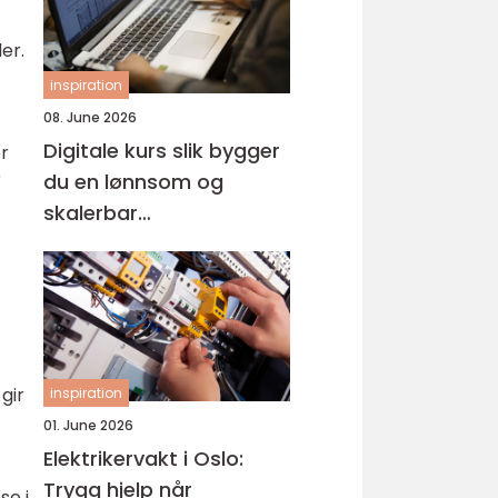
er.
inspiration
08. June 2026
Digitale kurs slik bygger
er
r
du en lønnsom og
skalerbar
kunnskapsbedrift
gir
inspiration
01. June 2026
Elektrikervakt i Oslo:
Trygg hjelp når
se i