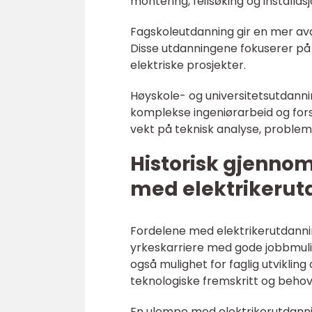
montering, feilsøking og installas
Fagskoleutdanning gir en mer av
Disse utdanningene fokuserer på
elektriske prosjekter.
Høyskole- og universitetsutdanni
komplekse ingeniørarbeid og for
vekt på teknisk analyse, probleml
Historisk gjenno
med elektrikerut
Fordelene med elektrikerutdanning
yrkeskarriere med gode jobbmuli
også mulighet for faglig utvikling
teknologiske fremskritt og behov
En ulempe med elektrikerutdann