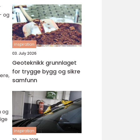
r
- og
inspiration
03. July 2026
Geoteknikk grunnlaget
for trygge bygg og sikre
ere,
samfunn
n og
lige
inspiration
20. June 2026