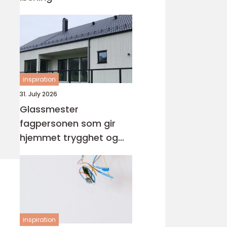
inspiration
31. July 2026
Glassmester
fagpersonen som gir
hjemmet trygghet og
lys
inspiration