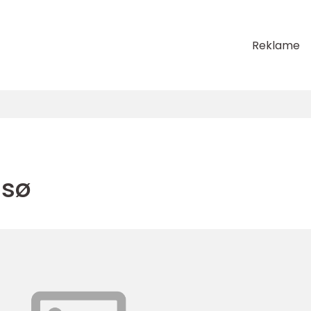
Reklame
msø