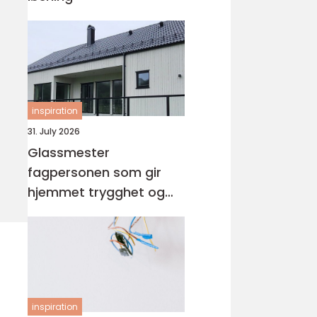
inspiration
31. July 2026
Glassmester
fagpersonen som gir
hjemmet trygghet og
lys
inspiration