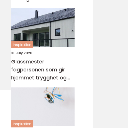
inspiration
31. July 2026
Glassmester
fagpersonen som gir
hjemmet trygghet og
lys
inspiration